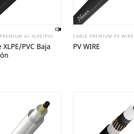
 PREMIUM AL XLPE/PVC
CABLE PREMIUM PV WIRE
e XLPE/PVC Baja
PV WIRE
ión