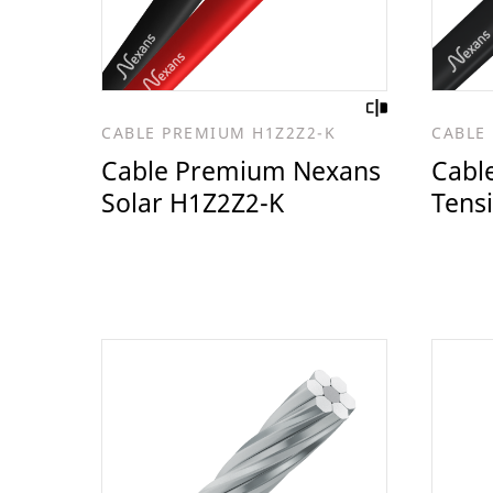
CABLE PREMIUM H1Z2Z2-K
CABLE
Cable Premium Nexans
Cabl
Solar H1Z2Z2-K
Tens