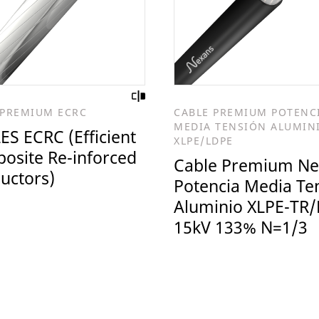
 PREMIUM ECRC
CABLE PREMIUM POTENC
MEDIA TENSIÓN ALUMIN
ES ECRC (Efficient
XLPE/LDPE
osite Re-inforced
Cable Premium Ne
uctors)
Potencia Media Te
Aluminio XLPE-TR/
15kV 133% N=1/3