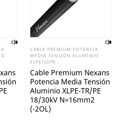
IA
CABLE PREMIUM POTENCIA
IO
MEDIA TENSIÓN ALUMINIO
XLPE/LDPE
xans
Cable Premium Nexans
nsión
Potencia Media Tensión
PE
Aluminio XLPE-TR/PE
18/30kV N=16mm2
(-2OL)