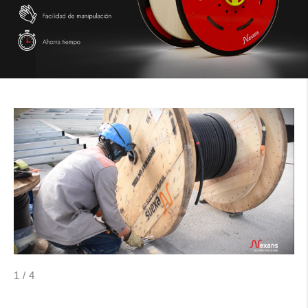
1
/
4