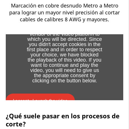
Marcación en cobre desnudo Metro a Metro
para lograr un mayor nivel precisión al cortar
cables de calibres 8 AWG y mayores.
Viewing this video may result in
cookies being placed by the
vendor of the video platform to
which you will be directed. Since
you didn't accept cookies in the
first place and in order to respect
your choice, we have blocked
the playback of this video. If you
want to continue and play the
video, you will need to give us
the appropriate consent by
clicking on the button below.
I accept - Launch the video
¿Qué suele pasar en los procesos de
Cookie consent
corte?