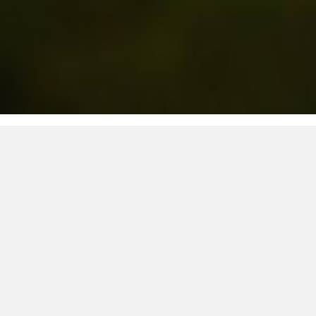
Una amplia gama de 
de cableado en nues
principales áreas de