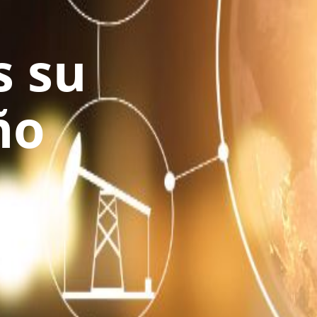
 su
ño