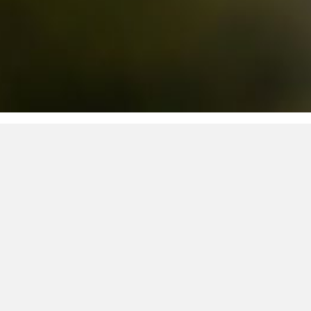
soluciones
tras
 negocio