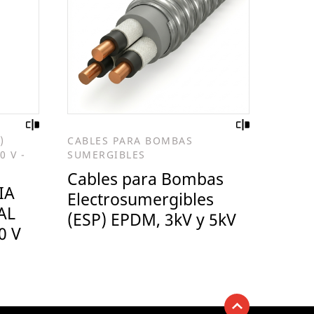
)
CABLES PARA BOMBAS
0 V -
SUMERGIBLES
Cables para Bombas
IA
Electrosumergibles
AL
(ESP) EPDM, 3kV y 5kV
0 V