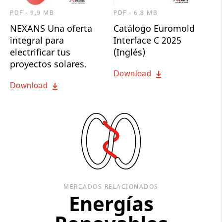
PDF - 9.9 MB
PDF - 6.8 MB
NEXANS Una oferta
Catálogo Euromold
integral para
Interface C 2025
electrificar tus
(Inglés)
proyectos solares.
Download
Download
MERCADOS RELACIONADOS
Energías