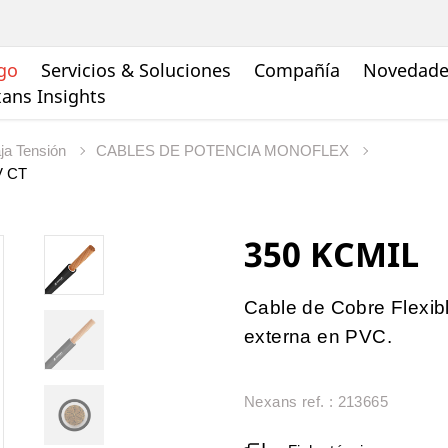
go
Servicios & Soluciones
Compañía
Novedades
ans Insights
ja Tensión
CABLES DE POTENCIA MONOFLEX
V CT
350 KCMIL
Cable de Cobre Flexibl
externa en PVC.
Nexans ref. : 213665