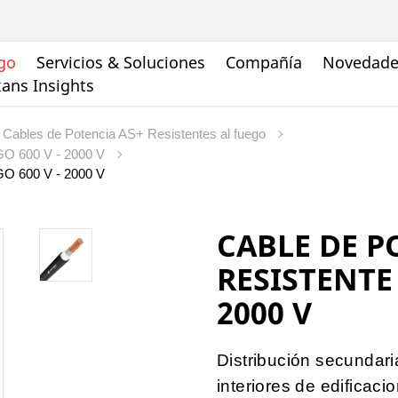
go
Servicios & Soluciones
Compañía
Novedades
ans Insights
Cables de Potencia AS+ Resistentes al fuego
 600 V - 2000 V
 600 V - 2000 V
CABLE DE P
RESISTENTE 
2000 V
Distribución secundari
interiores de edificaci