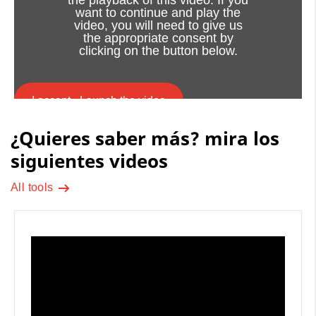
the playback of this video. If you
want to continue and play the
video, you will need to give us
the appropriate consent by
clicking on the button below.
I accept - Launch the video
¿Quieres saber más? mira los
Cookie consent
siguientes videos
All tools