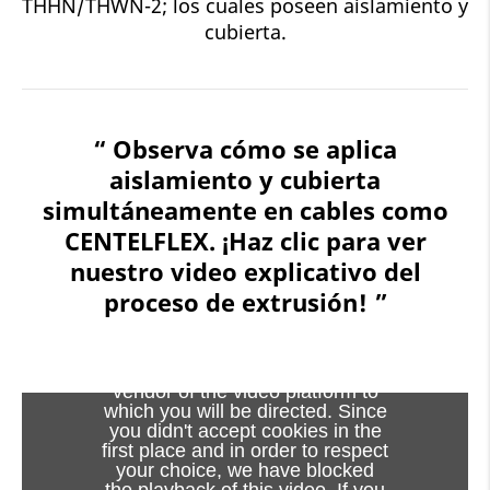
THHN/THWN-2; los cuales poseen aislamiento y
cubierta.
“ Observa cómo se aplica
aislamiento y cubierta
simultáneamente en cables como
CENTELFLEX. ¡Haz clic para ver
nuestro video explicativo del
proceso de extrusión! ”
Viewing this video may result in
cookies being placed by the
vendor of the video platform to
which you will be directed. Since
you didn't accept cookies in the
first place and in order to respect
your choice, we have blocked