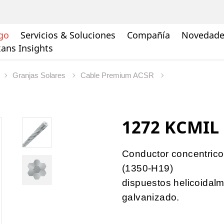
go
Servicios & Soluciones
Compañía
Novedades
ans Insights
Granjas Solares
Cable Premium ACSR
1272 KCMIL 
Conductor concentrico
(1350-H19)
dispuestos helicoidal
galvanizado.