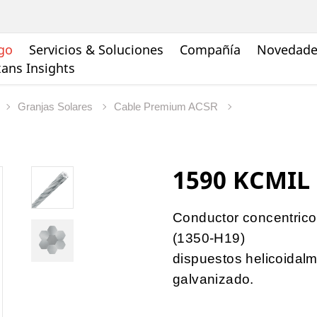
go
Servicios & Soluciones
Compañía
Novedades
ans Insights
Granjas Solares
Cable Premium ACSR
1590 KCMIL 
Conductor concentrico
(1350-H19)
dispuestos helicoidal
galvanizado.