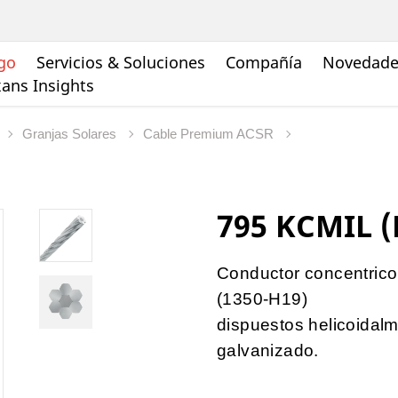
go
Servicios & Soluciones
Compañía
Novedades
ans Insights
Granjas Solares
Cable Premium ACSR
795 KCMIL (
Conductor concentrico
(1350-H19)
dispuestos helicoidal
galvanizado.