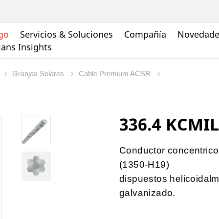
go
Servicios & Soluciones
Compañía
Novedades
ans Insights
Granjas Solares
Cable Premium ACSR
336.4 KCMIL
Conductor concentrico
(1350-H19)
dispuestos helicoidal
galvanizado.