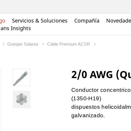
go
Servicios & Soluciones
Compañía
Novedades
ans Insights
Granjas Solares
Cable Premium ACSR
2/0 AWG (Qu
Conductor concentrico
(1350-H19)
dispuestos helicoidal
galvanizado.