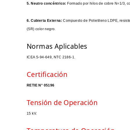
5. Neutro concéntrico:
Formado por hilos de cobre N=1/3, c
6. Cubierta Externa:
Compuesto de Polietileno LDPE, resisten
(SR) color negro.
Normas Aplicables
ICEA S-94-649, NTC 2186-1.
Certificación
RETIE N° 05196
Tensión de Operación
15 kV.