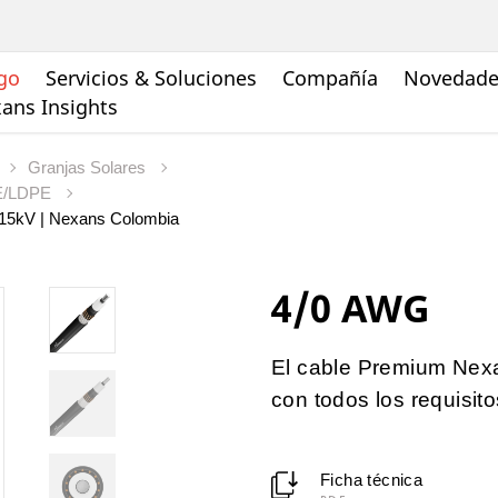
go
Servicios & Soluciones
Compañía
Novedades
ans Insights
Granjas Solares
PE/LDPE
15kV | Nexans Colombia
4/0 AWG
El cable Premium Nex
con todos los requisit
Ficha técnica