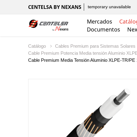
CENTELSA BY NEXANS
temporary unavailable
Mercados
Catálo
Documentos
Nex
Catálogo
Cables Premium para Sistemas Solares
Cable Premium Potencia Media tensión Aluminio XL
Cable Premium Media Tensión Aluminio XLPE-TR/PE 