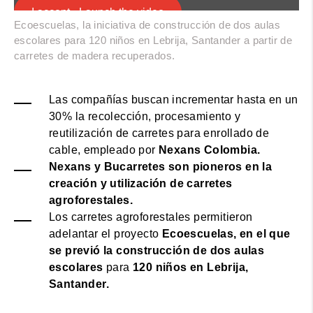
I accept - Launch the video
Ecoescuelas, la iniciativa de construcción de dos aulas
escolares para 120 niños en Lebrija, Santander a partir de
Cookie consent
carretes de madera recuperados.
Las compañías buscan incrementar hasta en un
30% la recolección, procesamiento y
reutilización de carretes para enrollado de
cable, empleado por
Nexans Colombia.
Nexans y Bucarretes son pioneros en la
creación y utilización de carretes
agroforestales.
Los carretes agroforestales permitieron
adelantar el proyecto
Ecoescuelas, en el que
se previó la construcción de dos aulas
escolares
para
120 niños en Lebrija,
Santander.