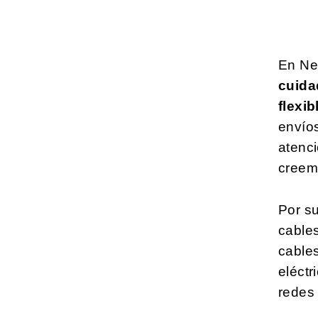
En Ne
cuida
flexib
envío
atenc
creemo
Por su
cable
cables
eléctr
redes 