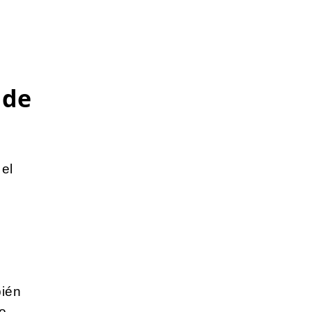
 de
el
bién
to.