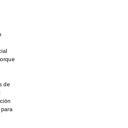
n
s
ial
porque
s de
:
cción
a para