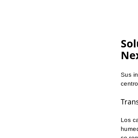
Sol
Ne
Sus in
centr
Tran
Los ca
humed
se req