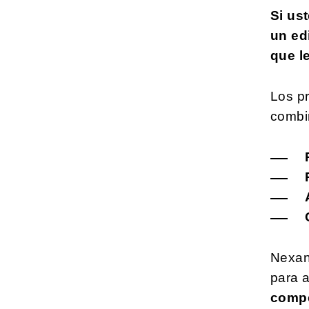
Si us
un ed
que le
Los p
combi
Nexan
para a
compe