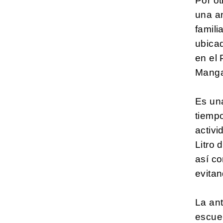
Por ot
una an
famili
ubica
en el
Manga
Es un
tiemp
activi
Litro 
así co
evitan
La ant
escue