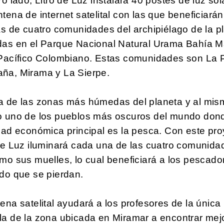
ro lado, Litro de Luz instalará 40 postes de luz sol
tena de internet satelital con las que beneficiará
as de cuatro comunidades del archipiélago de la pl
das en el Parque Nacional Natural Urama Bahía M
 Pacífico Colombiano. Estas comunidades son La P
ña, Mirama y La Sierpe.
a de las zonas más húmedas del planeta y al mis
o uno de los pueblos más oscuros del mundo dond
dad económica principal es la pesca. Con este pr
de Luz iluminará cada una de las cuatro comunida
mo sus muelles, lo cual beneficiará a los pescado
do que se pierdan.
ena satelital ayudará a los profesores de la única
la de la zona ubicada en Miramar a encontrar mej