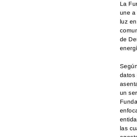
La Fu
une a 
luz e
comuni
de Des
energ
Según
datos
asent
un ser
Funda
enfoc
entid
las cu