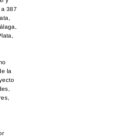
ar y
n a 387
ata,
álaga,
lata,
mo
e la
oyecto
des,
res,
or