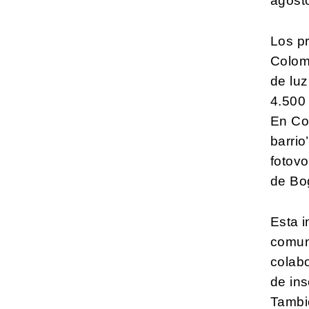
agost
Los p
Colomb
de lu
4.500
En Co
barrio
fotovo
de Bo
Esta i
comuni
colab
de ins
Tambié