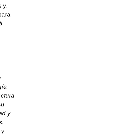
 y,
para
á
n
gía
uctura
su
ad y
s.
 y