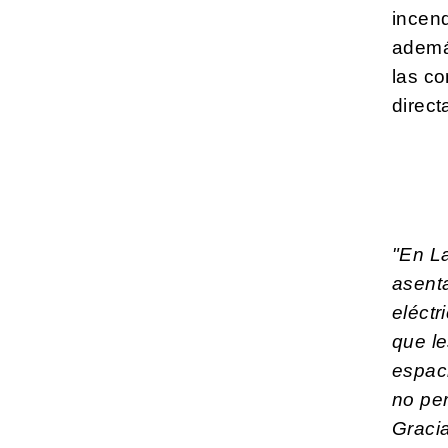
incend
además
las c
direc
"En L
asent
eléct
que le
espaci
no per
Gracia