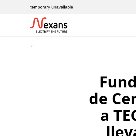
temporary unavailable
Fund
de Ce
a TE
lle