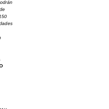
podrán
 de
 150
idades
n
a
HO