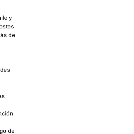
ile y
postes
más de
ades
as
ación
sgo de