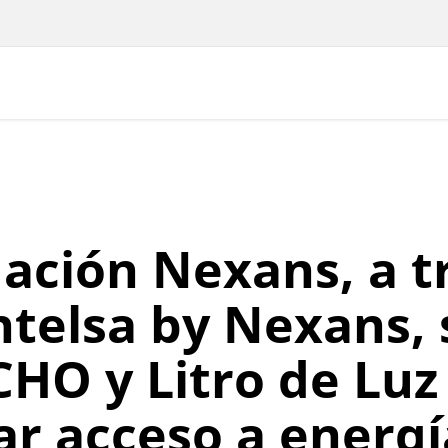
ación Nexans, a t
ntelsa by Nexans, 
CHO y Litro de Luz
var acceso a energí