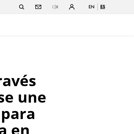
EN
ES
Close
ravés
se une
 para
a en