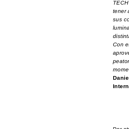
TECHO
tener
sus c
lumin
distin
Con e
aprov
peato
momen
Danie
Intern